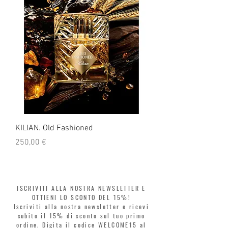
KILIAN. Old Fashioned
KILIAN. Angels' Share 
Prezzo
Prezzo
250,00 €
250,00 €
ISCRIVITI ALLA NOSTRA NEWSLETTER E
OTTIENI LO SCONTO DEL 15%!
Iscriviti alla nostra newsletter e ricevi
subito il 15% di sconto sul tuo primo
ordine. Digita il codice WELCOME15 al