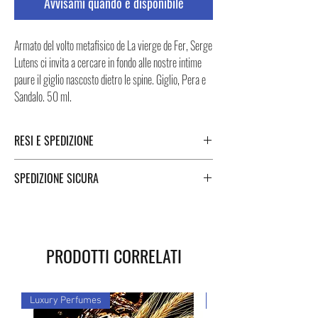
Avvisami quando è disponibile
Armato del volto metafisico de La vierge de Fer, Serge
Lutens ci invita a cercare in fondo alle nostre intime
paure il giglio nascosto dietro le spine. Giglio, Pera e
Sandalo. 50 ml.
RESI E SPEDIZIONE
Puoi trovare tutte le informazioni che riguardano i
SPEDIZIONE SICURA
Resi e la Spedizione cliccando i tasti a fondo pagina.
Spedizione sicura in Italia e all’estero. Per una
spedizione veloce e sicura, i Negozi Montorsi Modena
si affidano a due specialisti nelle spedizioni nazionali e
PRODOTTI CORRELATI
internazionali come DHL e FEDEX. Successivamente
all’acquisto vi sarà fornito un numero di tracciamento
grazie al quale potrete monitorare lo stato della vostra
Luxury Perfumes
Luxury Perfumes
spedizione. Puoi contare su di noi!