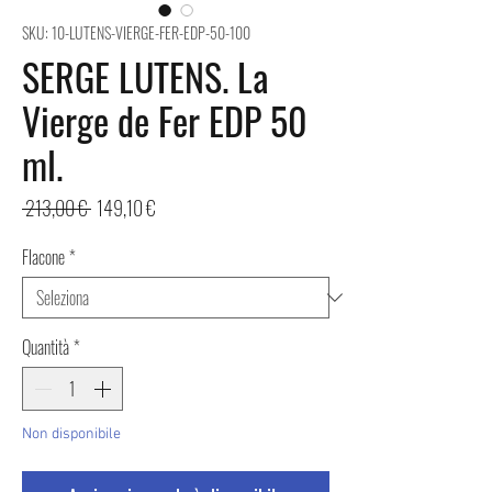
SKU: 10-LUTENS-VIERGE-FER-EDP-50-100
SERGE LUTENS. La
Vierge de Fer EDP 50
ml.
Prezzo
Prezzo
 213,00 € 
149,10 €
regolare
scontato
Flacone
*
Quantità
*
Non disponibile