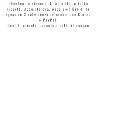
checkout e rinnova il tuo stile in tutta
libertà. Acquista ora, paga poi! Dividi la
spesa in 3 rate senza interessi con Klarna
o PayPal.
Gentili clienti, durante i saldi il coupon
di benvenuto è valido solo per l'acquisto
di profumi.
>
Accetto termini e condizioni
MONTORSI GIORGIO S.R.L.
VIA EMILIA CENTRO 87
41121 MODENA
TEL. +39 059 211321
INFO@MONTORSIMODENA.COM
ASSISTENZA CLIENTI