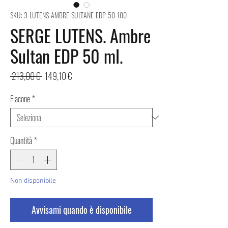
SKU: 3-LUTENS-AMBRE-SULTANE-EDP-50-100
SERGE LUTENS. Ambre
Sultan EDP 50 ml.
Prezzo
Prezzo
 213,00 € 
149,10 €
regolare
scontato
Flacone
*
Quantità
*
Non disponibile
Avvisami quando è disponibile