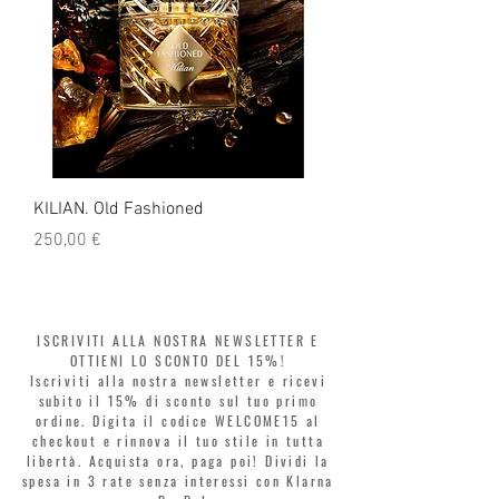
KILIAN. Old Fashioned
KILIAN. Angels' Share 
Prezzo
Prezzo
250,00 €
250,00 €
ISCRIVITI ALLA NOSTRA NEWSLETTER E
OTTIENI LO SCONTO DEL 15%!
Iscriviti alla nostra newsletter e ricevi
subito il 15% di sconto sul tuo primo
ordine. Digita il codice WELCOME15 al
checkout e rinnova il tuo stile in tutta
libertà. Acquista ora, paga poi! Dividi la
spesa in 3 rate senza interessi con Klarna