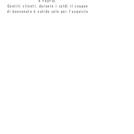
o PayPal.
Gentili clienti, durante i saldi il coupon
di benvenuto è valido solo per l'acquisto
di profumi.
>
Accetto termini e condizioni
MONTORSI GIORGIO S.R.L.
VIA EMILIA CENTRO 87
41121 MODENA
TEL. +39 059 211321
INFO@MONTORSIMODENA.COM
ASSISTENZA CLIENTI
TERMINI LEGALI
SPEDIZIONE
RESI