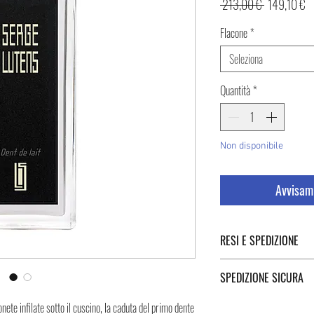
Prezzo
P
 213,00 € 
149,10 €
regolare
sc
Flacone
*
Seleziona
Quantità
*
Non disponibile
Avvisami
RESI E SPEDIZIONE
Puoi trovare tutte le infor
SPEDIZIONE SICURA
Spedizione cliccando i tast
Spedizione sicura in Italia
onete infilate sotto il cuscino, la caduta del primo dente