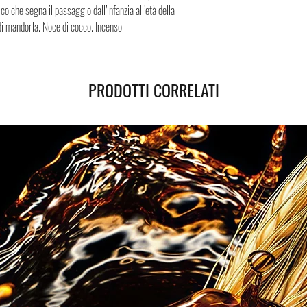
sicura, i Negozi Montorsi 
tico che segna il passaggio dall’infanzia all’età della
spedizioni nazionali e int
 di mandorla. Noce di cocco. Incenso.
Successivamente all’acqui
tracciamento grazie al qua
spedizione. Puoi contare su
PRODOTTI CORRELATI