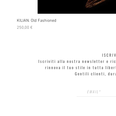
KILIAN. Old Fashioned
Prezzo
250,00 €
ISCRI
Iscriviti alla nostra newsletter e r
rinnova il tuo stile in tutta libe
Gentili clienti, du