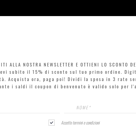
Vista rapida
VITI ALLA NOSTRA NEWSLETTER E OTTIENI LO SCONTO D
icevi subito il 15% di sconto sul tuo primo ordine. Dig
rtà. Acquista ora, paga poi! Dividi la spesa in 3 rate s
rante i saldi il coupon di benvenuto è valido solo per l
Accetto termini e condizioni