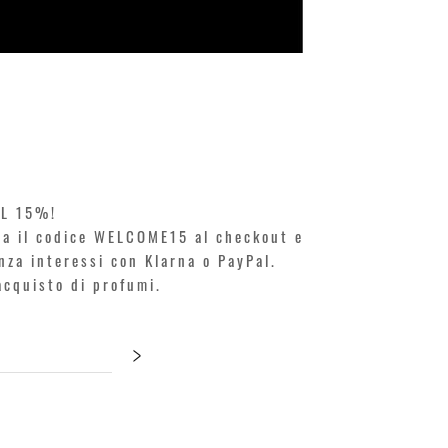
KILIAN. A
Prezzo
250,00 €
EL 15%!
ita il codice WELCOME15 al checkout e
enza interessi con Klarna o PayPal.
'acquisto di profumi.
>