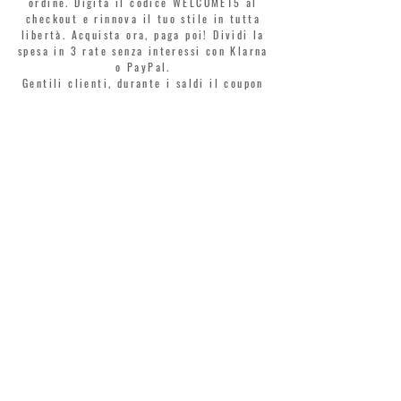
ordine. Digita il codice WELCOME15 al
checkout e rinnova il tuo stile in tutta
libertà. Acquista ora, paga poi! Dividi la
spesa in 3 rate senza interessi con Klarna
o PayPal.
Gentili clienti, durante i saldi il coupon
di benvenuto è valido solo per l'acquisto
di profumi.
>
Accetto termini e condizioni
MONTORSI GIORGIO S.R.L.
VIA EMILIA CENTRO 87
41121 MODENA
TEL. +39 059 211321
INFO@MONTORSIMODENA.COM
ASSISTENZA CLIENTI