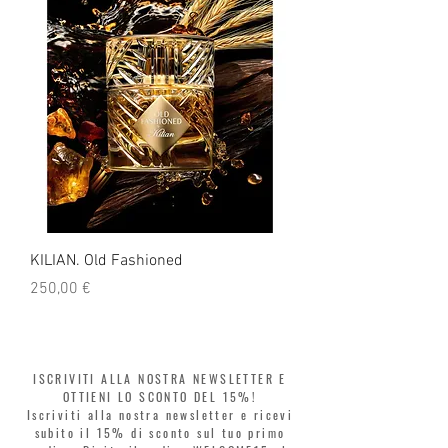
noi!
KILIAN. Old Fashioned
KILIAN. Angels' Share 
Prezzo
Prezzo
250,00 €
250,00 €
ISCRIVITI ALLA NOSTRA NEWSLETTER E
OTTIENI LO SCONTO DEL 15%!
Iscriviti alla nostra newsletter e ricevi
subito il 15% di sconto sul tuo primo