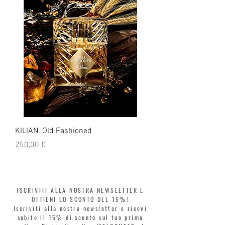
noi!
KILIAN. Old Fashioned
KILIAN. Angels' Share 
Prezzo
Prezzo
250,00 €
250,00 €
ISCRIVITI ALLA NOSTRA NEWSLETTER E
OTTIENI LO SCONTO DEL 15%!
Iscriviti alla nostra newsletter e ricevi
subito il 15% di sconto sul tuo primo