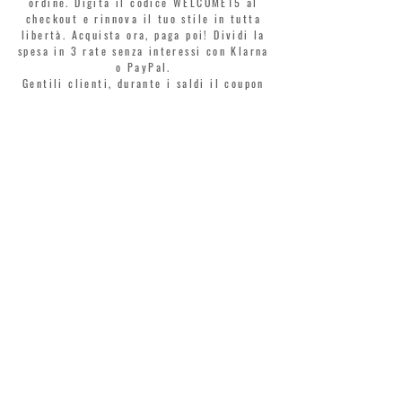
ordine. Digita il codice WELCOME15 al
checkout e rinnova il tuo stile in tutta
libertà. Acquista ora, paga poi! Dividi la
spesa in 3 rate senza interessi con Klarna
o PayPal.
Gentili clienti, durante i saldi il coupon
di benvenuto è valido solo per l'acquisto
di profumi.
>
Accetto termini e condizioni
MONTORSI GIORGIO S.R.L.
VIA EMILIA CENTRO 87
41121 MODENA
TEL. +39 059 211321
INFO@MONTORSIMODENA.COM
ASSISTENZA CLIENTI