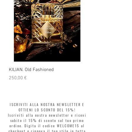
KILIAN. Old Fashioned
KILIAN. Angels' Share 
Prezzo
Prezzo
250,00 €
250,00 €
ISCRIVITI ALLA NOSTRA NEWSLETTER E
OTTIENI LO SCONTO DEL 15%!
Iscriviti alla nostra newsletter e ricevi
subito il 15% di sconto sul tuo primo
ordine. Digita il codice WELCOME15 al
checkout e rinnova il tuo stile in tutta