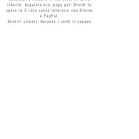
libertà. Acquista ora, paga poi! Dividi la
spesa in 3 rate senza interessi con Klarna
o PayPal.
Gentili clienti, durante i saldi il coupon
di benvenuto è valido solo per l'acquisto
di profumi.
>
Accetto termini e condizioni
MONTORSI GIORGIO S.R.L.
VIA EMILIA CENTRO 87
41121 MODENA
TEL. +39 059 211321
INFO@MONTORSIMODENA.COM
ASSISTENZA CLIENTI