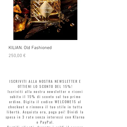
KILIAN. Old Fashioned
KILIAN. Angels' Share 
Prezzo
Prezzo
250,00 €
250,00 €
ISCRIVITI ALLA NOSTRA NEWSLETTER E
OTTIENI LO SCONTO DEL 15%!
Iscriviti alla nostra newsletter e ricevi
subito il 15% di sconto sul tuo primo
ordine. Digita il codice WELCOME15 al
checkout e rinnova il tuo stile in tutta
libertà. Acquista ora, paga poi! Dividi la
spesa in 3 rate senza interessi con Klarna
o PayPal.