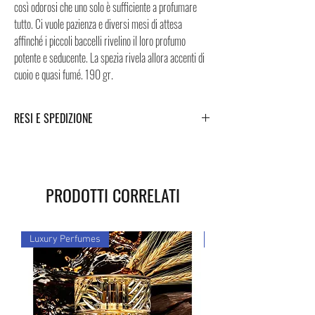
così odorosi che uno solo è sufficiente a profumare
tutto. Ci vuole pazienza e diversi mesi di attesa
affinché i piccoli baccelli rivelino il loro profumo
potente e seducente. La spezia rivela allora accenti di
cuoio e quasi fumé. 190 gr.
RESI E SPEDIZIONE
Puoi trovare tutte le informazioni che riguardano i
Resi e la Spedizione cliccando i tasti a fondo pagina.
PRODOTTI CORRELATI
Luxury Perfumes
Luxury Perfumes