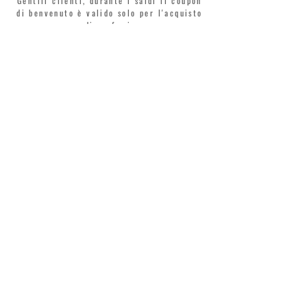
Gentili clienti, durante i saldi il coupon
di benvenuto è valido solo per l'acquisto
di profumi.
>
Accetto termini e condizioni
MONTORSI GIORGIO S.R.L.
VIA EMILIA CENTRO 87
41121 MODENA
TEL. +39 059 211321
INFO@MONTORSIMODENA.COM
ASSISTENZA CLIENTI
TERMINI LEGALI
SPEDIZIONE
RESI
PRIVACY POLICY