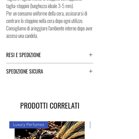
taglia-stoppini (lunghezza ideale 3-5 mm).
Per un consumo uniforme della cera, assicurarsi di
centrare lo stoppino nella cera dopo ogni utilizzo.
Consigliamo di arieggiare l'ambiente interno dopo aver
acceso una candela.
RESI E SPEDIZIONE
Puoi trovare tutte le informazioni che riguardano i
SPEDIZIONE SICURA
Resi e la Spedizione cliccando i tasti a fondo pagina.
Spedizioni sicure in Italia e all'estero. Per una
spedizione veloce e sicura, Negozi Montorsi Modena si
affida a due specialisti nelle spedizioni nazionali e
PRODOTTI CORRELATI
internazionali come DHL e FEDEX. Dopo l'acquisto, ti
verrà fornito un numero di tracciamento attraverso il
quale potrai monitorare lo stato della tua spedizione.
Luxury Perfumes
Luxury Perfumes
Potete contare su di noi!