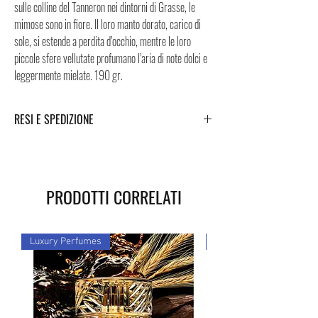
sulle colline del Tanneron nei dintorni di Grasse, le
mimose sono in fiore. Il loro manto dorato, carico di
sole, si estende a perdita d’occhio, mentre le loro
piccole sfere vellutate profumano l’aria di note dolci e
leggermente mielate. 190 gr.
RESI E SPEDIZIONE
Puoi trovare tutte le informazioni che riguardano i
Resi e la Spedizione cliccando i tasti a fondo pagina.
PRODOTTI CORRELATI
Luxury Perfumes
Luxury Perfumes