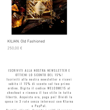
KILIAN. Old Fashioned
KILIAN. Angels' Share 
Prezzo
Prezzo
250,00 €
250,00 €
ISCRIVITI ALLA NOSTRA NEWSLETTER E
OTTIENI LO SCONTO DEL 15%!
Iscriviti alla nostra newsletter e ricevi
subito il 15% di sconto sul tuo primo
ordine. Digita il codice WELCOME15 al
checkout e rinnova il tuo stile in tutta
libertà. Acquista ora, paga poi! Dividi la
spesa in 3 rate senza interessi con Klarna
o PayPal.