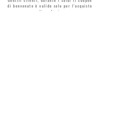
Gentili clienti, durante i saldi il coupon
di benvenuto è valido solo per l'acquisto
di profumi.
>
Accetto termini e condizioni
MONTORSI GIORGIO S.R.L.
VIA EMILIA CENTRO 87
41121 MODENA
TEL. +39 059 211321
INFO@MONTORSIMODENA.COM
ASSISTENZA CLIENTI
TERMINI LEGALI
SPEDIZIONE
RESI
PRIVACY POLICY