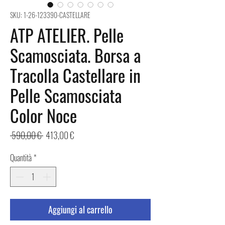
SKU: 1-26-123390-CASTELLARE
ATP ATELIER. Pelle
Scamosciata. Borsa a
Tracolla Castellare in
Pelle Scamosciata
Color Noce
Prezzo
Prezzo
 590,00 € 
413,00 €
regolare
scontato
Quantità
*
Aggiungi al carrello