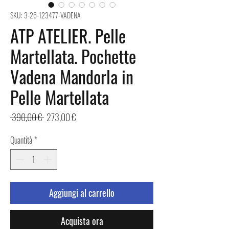
SKU: 3-26-123477-VADENA
ATP ATELIER. Pelle
Martellata. Pochette
Vadena Mandorla in
Pelle Martellata
Prezzo
Prezzo
 390,00 € 
273,00 €
regolare
scontato
Quantità
*
Aggiungi al carrello
Acquista ora