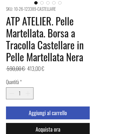
SKU: 10-26-123389-CASTELLARE
ATP ATELIER. Pelle
Martellata. Borsa a
Tracolla Castellare in
Pelle Martellata Nera
Prezzo
Prezzo
 590,00 € 
413,00 €
regolare
scontato
Quantità
*
Aggiungi al carrello
Acquista ora