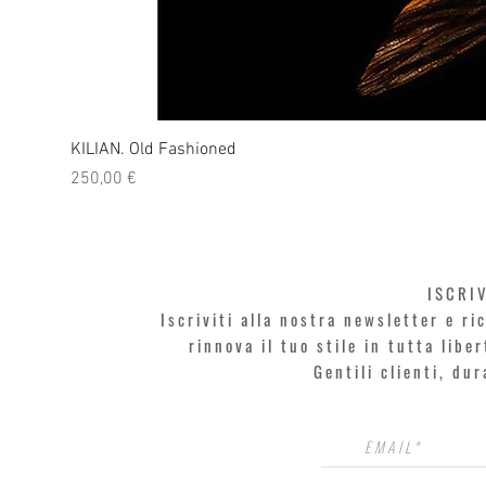
KILIAN. Old Fashioned
Prezzo
250,00 €
ISCRI
Iscriviti alla nostra newsletter e r
rinnova il tuo stile in tutta libe
Gentili clienti, du