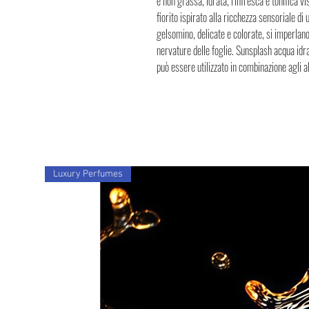
e non grassa, idrata, rinfresca e tonifica 
fiorito ispirato alla ricchezza sensoriale di
gelsomino, delicate e colorate, si imperla
nervature delle foglie. Sunsplash acqua id
può essere utilizzato in combinazione agli
Luxury Perfumes