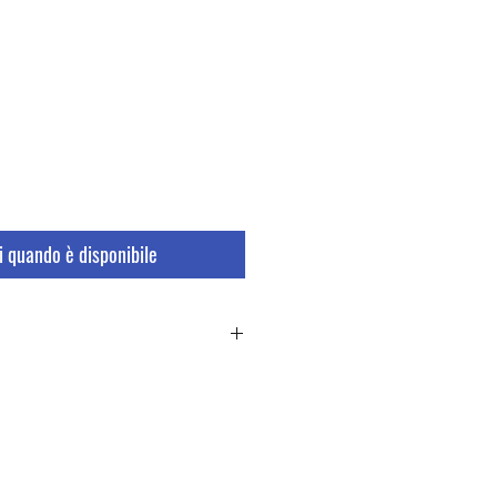
 quando è disponibile
mazioni che riguardano i Resi e la
i a fondo pagina.