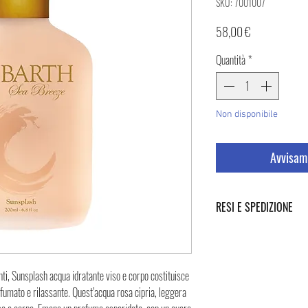
SKU: 7001007
Prezzo
58,00 €
Quantità
*
Non disponibile
Avvisami
RESI E SPEDIZIONE
Puoi trovare tutte le infor
Spedizione cliccando i tast
nti, Sunsplash acqua idratante viso e corpo costituisce
ofumato e rilassante. Quest’acqua rosa cipria, leggera