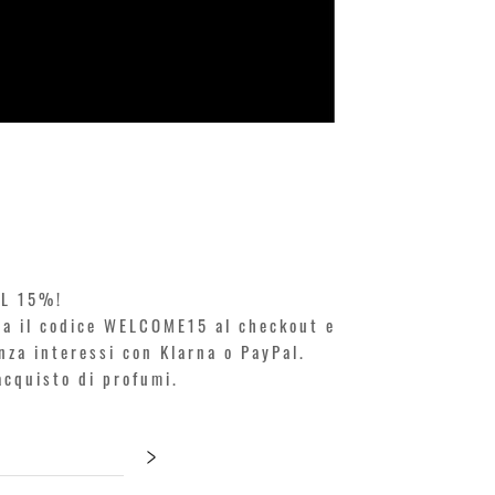
KILIAN. A
Prezzo
250,00 €
EL 15%!
ita il codice WELCOME15 al checkout e
enza interessi con Klarna o PayPal.
'acquisto di profumi.
>