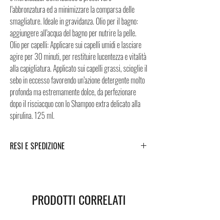
l’abbronzatura ed a minimizzare la comparsa delle
smagliature. Ideale in gravidanza. Olio per il bagno:
aggiungere all’acqua del bagno per nutrire la pelle.
Olio per capelli: Applicare sui capelli umidi e lasciare
agire per 30 minuti, per restituire lucentezza e vitalità
alla capigliatura. Applicato sui capelli grassi, scioglie il
sebo in eccesso favorendo un’azione detergente molto
profonda ma estremamente dolce, da perfezionare
dopo il risciacquo con lo Shampoo extra delicato alla
spirulina. 125 ml.
RESI E SPEDIZIONE
Puoi trovare tutte le informazioni che riguardano i
Resi e la Spedizione cliccando i tasti a fondo pagina.
PRODOTTI CORRELATI