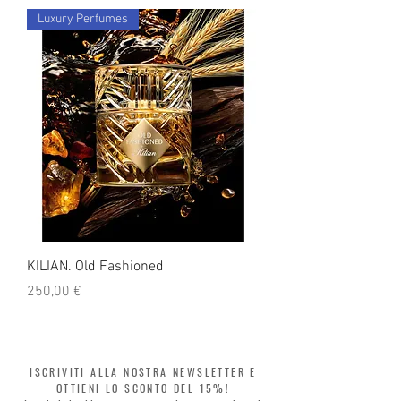
Luxury Perfumes
Luxury Perfumes
KILIAN. Old Fashioned
KILIAN. Angels' Share 
Prezzo
Prezzo
250,00 €
250,00 €
ISCRIVITI ALLA NOSTRA NEWSLETTER E
OTTIENI LO SCONTO DEL 15%!