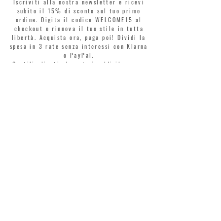
Iscriviti alla nostra newsletter e ricevi
subito il 15% di sconto sul tuo primo
ordine. Digita il codice WELCOME15 al
checkout e rinnova il tuo stile in tutta
libertà. Acquista ora, paga poi! Dividi la
spesa in 3 rate senza interessi con Klarna
o PayPal.
Gentili clienti, durante i saldi il coupon
di benvenuto è valido solo per l'acquisto
di profumi.
>
Accetto termini e condizioni
MONTORSI GIORGIO S.R.L.
VIA EMILIA CENTRO 87
41121 MODENA
TEL. +39 059 211321
INFO@MONTORSIMODENA.COM