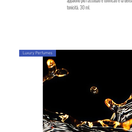
appaiono più rassodati e tonificati e la dens
tonicità. 30 ml.
Luxury Perfumes