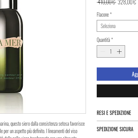
Prezzo
P
 410,00 € 
328,00 €
regolare
s
Flacone
*
Seleziona
Quantità
*
Agg
RESI E SPEDIZIONE
marina, questo siero dalla consistenza setosa favorisce
Puoi trovare tutte le infor
SPEDIZIONE SICURA
le per un aspetto più definito. I lineamenti del viso
Spedizione cliccando i tast