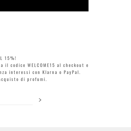
KILIAN. A
Prezzo
250,00 €
EL 15%!
ita il codice WELCOME15 al checkout e
enza interessi con Klarna o PayPal.
'acquisto di profumi.
>