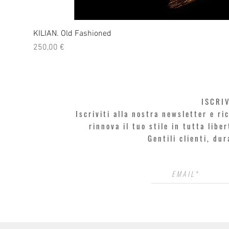
KILIAN. Old Fashioned
Prezzo
250,00 €
ISCRI
Iscriviti alla nostra newsletter e r
rinnova il tuo stile in tutta libe
Gentili clienti, du