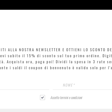
Vista rapida
VITI ALLA NOSTRA NEWSLETTER E OTTIENI LO SCONTO D
icevi subito il 15% di sconto sul tuo primo ordine. Dig
rtà. Acquista ora, paga poi! Dividi la spesa in 3 rate s
rante i saldi il coupon di benvenuto è valido solo per l
Accetto termini e condizioni