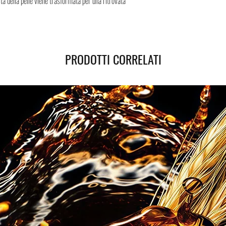
ità della pelle viene trasformata per una ritrovata
Spedizione sicura in Italia
sicura, i Negozi Montorsi 
spedizioni nazionali e int
Successivamente all’acqui
tracciamento grazie al qua
PRODOTTI CORRELATI
spedizione. Puoi contare su