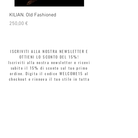
KILIAN. Old Fashioned
KILIAN. Angels' Share 
Prezzo
Prezzo
250,00 €
250,00 €
ISCRIVITI ALLA NOSTRA NEWSLETTER E
OTTIENI LO SCONTO DEL 15%!
Iscriviti alla nostra newsletter e ricevi
subito il 15% di sconto sul tuo primo
ordine. Digita il codice WELCOME15 al
checkout e rinnova il tuo stile in tutta
libertà. Acquista ora, paga poi! Dividi la
spesa in 3 rate senza interessi con Klarna
o PayPal.
Gentili clienti, durante i saldi il coupon
di benvenuto è valido solo per l'acquisto
di profumi.
>