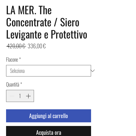
LA MER. The
Concentrate / Siero
Levigante e Protettivo
Prezzo
Prezzo
 420,00 € 
336,00 €
regolare
scontato
Flacone
*
Quantità
*
Aggiungi al carrello
Acquista ora