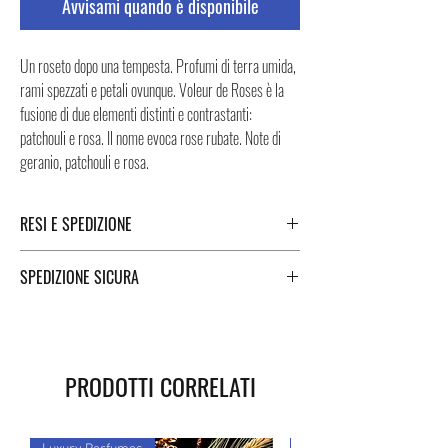
Avvisami quando è disponibile
Un roseto dopo una tempesta. Profumi di terra umida,
rami spezzati e petali ovunque. Voleur de Roses è la
fusione di due elementi distinti e contrastanti:
patchouli e rosa. Il nome evoca rose rubate. Note di
geranio, patchouli e rosa.
RESI E SPEDIZIONE
Puoi trovare tutte le informazioni che riguardano i
SPEDIZIONE SICURA
Resi e la Spedizione cliccando i tasti a fondo pagina.
Spedizione sicura in Italia e all’estero. Per una
spedizione veloce e sicura, i Negozi Montorsi Modena
si affidano a due specialisti nelle spedizioni nazionali e
PRODOTTI CORRELATI
internazionali come DHL e FEDEX. Successivamente
all’acquisto vi sarà fornito un numero di tracciamento
grazie al quale potrete monitorare lo stato della vostra