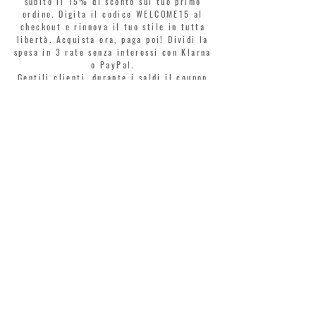
subito il 15% di sconto sul tuo primo
ordine. Digita il codice WELCOME15 al
checkout e rinnova il tuo stile in tutta
libertà. Acquista ora, paga poi! Dividi la
spesa in 3 rate senza interessi con Klarna
o PayPal.
Gentili clienti, durante i saldi il coupon
di benvenuto è valido solo per l'acquisto
di profumi.
>
Accetto termini e condizioni
MONTORSI GIORGIO S.R.L.
VIA EMILIA CENTRO 87
41121 MODENA
TEL. +39 059 211321
INFO@MONTORSIMODENA.COM