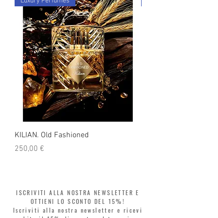
Luxury Perfumes
Luxury Perfumes
spedizione. Puoi contare su di noi!
KILIAN. Old Fashioned
KILIAN. Angels' Share 
Prezzo
Prezzo
250,00 €
250,00 €
ISCRIVITI ALLA NOSTRA NEWSLETTER E
OTTIENI LO SCONTO DEL 15%!
Iscriviti alla nostra newsletter e ricevi