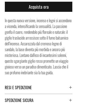
Acquista ora
In questa nuova versione, incenso e legni si accendono
a vicenda, intensificando la sensualità. La passione
gonfia il cuore, rendendolo più floreale e naturale: il
giglio traslucido arrossisce sotto il fumo balsamico
dell’incenso. Accarezzata dal cremoso legno di
sandalo, la base diventa più morbida e ancora più
misteriosa. Lontano dall'eco di incantesimi solenni,
questo sgargiante giglio rosso promette un viaggio
gioioso verso un paradiso dimenticato. Lascia che il
suo profumo inebriante sia la tua guida.
RESI E SPEDIZIONE
Puoi trovare tutte le informazioni che riguardano i
SPEDIZIONE SICURA
Resi e la Spedizione cliccando i tasti a fondo pagina.