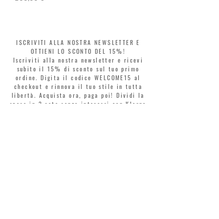
ISCRIVITI ALLA NOSTRA NEWSLETTER E
OTTIENI LO SCONTO DEL 15%!
Iscriviti alla nostra newsletter e ricevi
subito il 15% di sconto sul tuo primo
ordine. Digita il codice WELCOME15 al
checkout e rinnova il tuo stile in tutta
libertà. Acquista ora, paga poi! Dividi la
spesa in 3 rate senza interessi con Klarna
o PayPal.
Gentili clienti, durante i saldi il coupon
di benvenuto è valido solo per l'acquisto
di profumi.
>
Accetto termini e condizioni