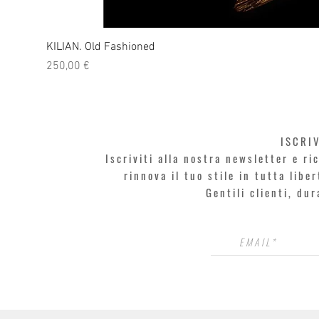
KILIAN. Old Fashioned
Prezzo
250,00 €
ISCRI
Iscriviti alla nostra newsletter e r
rinnova il tuo stile in tutta libe
Gentili clienti, du