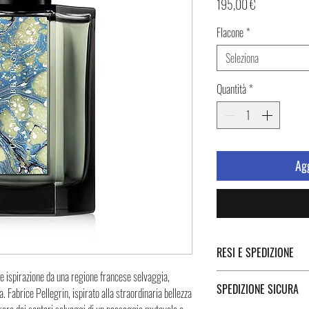
Prezzo
195,00 €
Flacone
*
Seleziona
Quantità
*
Agg
RESI E SPEDIZIONE
e ispirazione da una regione francese selvaggia,
Puoi trovare tutte le infor
SPEDIZIONE SICURA
 Fabrice Pellegrin, ispirato alla straordinaria bellezza
Spedizione cliccando i tast