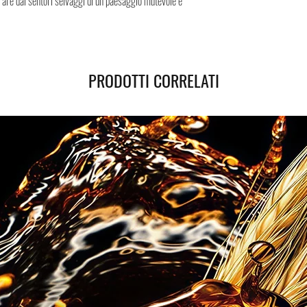
turare dai sentori selvaggi di un paesaggio mutevole e
Spedizione sicura in Italia
sicura, i Negozi Montorsi 
spedizioni nazionali e int
Successivamente all’acqui
tracciamento grazie al qua
PRODOTTI CORRELATI
spedizione. Puoi contare su