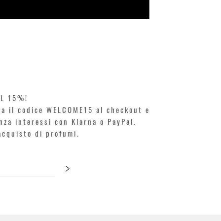
KILIAN. A
Prezzo
250,00 €
EL 15%!
ita il codice WELCOME15 al checkout e
enza interessi con Klarna o PayPal.
'acquisto di profumi.
>