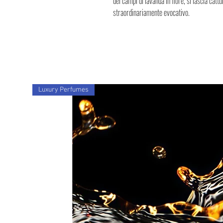
dei campi di lavanda in fiore, si lascia cat
straordinariamente evocativo.
Luxury Perfumes