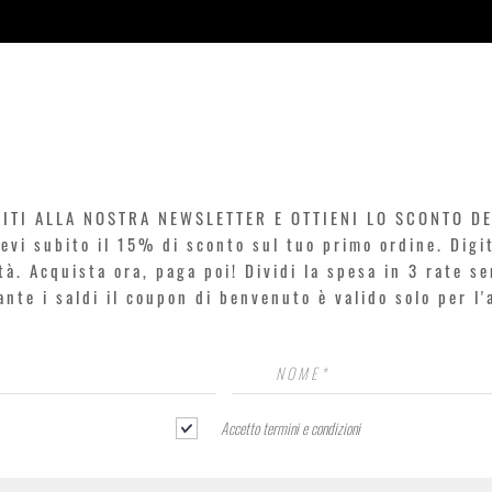
Vista rapida
VITI ALLA NOSTRA NEWSLETTER E OTTIENI LO SCONTO D
icevi subito il 15% di sconto sul tuo primo ordine. Dig
rtà. Acquista ora, paga poi! Dividi la spesa in 3 rate s
rante i saldi il coupon di benvenuto è valido solo per l
Accetto termini e condizioni