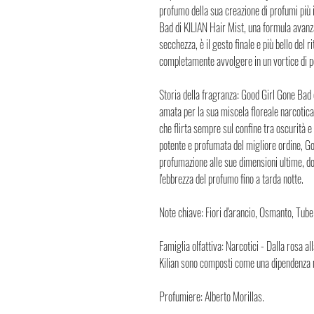
profumo della sua creazione di profumi più 
Bad di KILIAN Hair Mist, una formula avanzat
secchezza, è il gesto finale e più bello del 
completamente avvolgere in un vortice di pe
Storia della fragranza: Good Girl Gone Bad 
amata per la sua miscela floreale narcotica 
che flirta sempre sul confine tra oscurità 
potente e profumata del migliore ordine, Go
profumazione alle sue dimensioni ultime, d
l'ebbrezza del profumo fino a tarda notte.
Note chiave: Fiori d'arancio, Osmanto, Tube
Famiglia olfattiva: Narcotici - Dalla rosa all
Kilian sono composti come una dipendenza 
Profumiere: Alberto Morillas.