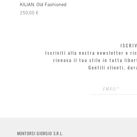
KILIAN. Old Fashioned
Prezzo
250,00 €
ISCRI
Iscriviti alla nostra newsletter e r
rinnova il tuo stile in tutta libe
Gentili clienti, du
MONTORSI GIORGIO S.R.L.