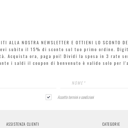
Vista rapida
VITI ALLA NOSTRA NEWSLETTER E OTTIENI LO SCONTO D
icevi subito il 15% di sconto sul tuo primo ordine. Dig
rtà. Acquista ora, paga poi! Dividi la spesa in 3 rate s
rante i saldi il coupon di benvenuto è valido solo per l
Accetto termini e condizioni
ASSISTENZA CLIENTI
CATEGORIE