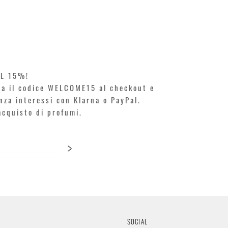
KILIAN. A
Prezzo
250,00 €
EL 15%!
ita il codice WELCOME15 al checkout e
enza interessi con Klarna o PayPal.
'acquisto di profumi.
>
SOCIAL