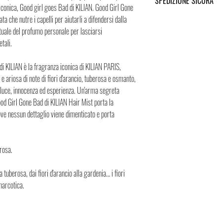
SPEDIZIONE SICURA
con una caratteristica lacca
Spedizione cliccando i tast
iconica, Good girl goes Bad di KILIAN. Good Girl Gone
meticolosamente incisa su 
a che nutre i capelli per aiutarli a difendersi dalla
Spedizione sicura in Italia
scudo di Achille. Come dic
rituale del profumo personale per lasciarsi
sicura, i Negozi Montorsi 
tanto di seduzione quanto 
tali.
spedizioni nazionali e int
argentato su cui è inciso
Successivamente all’acquis
tocco di raffinatezza in più
di KILIAN è la fragranza iconica di KILIAN PARIS,
tracciamento grazie al qua
e ariosa di note di fiori d'arancio, tuberosa e osmanto,
spedizione. Puoi contare su
Questi dettagli portano al
e luce, innocenza ed esperienza. Un'arma segreta
lusso, che non dovrebbe e
od Girl Gone Bad di KILIAN Hair Mist porta la
vita. Ecco perché la botti
ove nessun dettaglio viene dimenticato e porta
all'infinito.
rosa.
a tuberosa, dai fiori d'arancio alla gardenia… i fiori
narcotica.