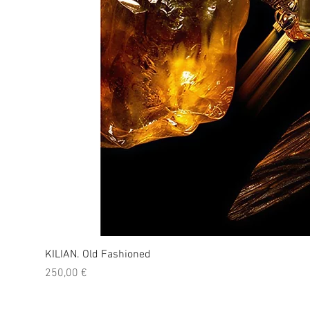
KILIAN. Old Fashioned
Prezzo
250,00 €