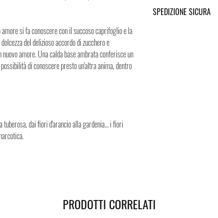
bottiglie di profumo della
Puoi trovare tutte le infor
SPEDIZIONE SICURA
con una caratteristica lacca
Spedizione cliccando i tast
meticolosamente incisa su 
Spedizione sicura in Italia
o amore si fa conoscere con il succoso caprifoglio e la
scudo di Achille. Come dic
sicura, i Negozi Montorsi 
dolcezza del delizioso accordo di zucchero e
tanto di seduzione quanto 
spedizioni nazionali e int
n nuovo amore. Una calda base ambrata conferisce un
argentato su cui è inciso
Successivamente all’acquis
possibilità di conoscere presto un'altra anima, dentro
tocco di raffinatezza in più
tracciamento grazie al qua
spedizione. Puoi contare su
Questi dettagli portano al
lusso, che non dovrebbe e
vita. Ecco perché la botti
a tuberosa, dai fiori d'arancio alla gardenia… i fiori
all'infinito.
narcotica.
PRODOTTI CORRELATI