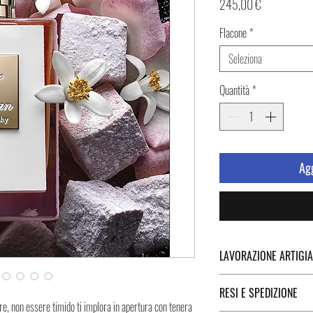
Prezzo
245,00 €
Flacone
*
Seleziona
Quantità
*
Agg
LAVORAZIONE ARTIGIA
Molta attenzione è posta i
RESI E SPEDIZIONE
KILIAN PARIS, per renderli 
re, non essere timido ti implora in apertura con tenera