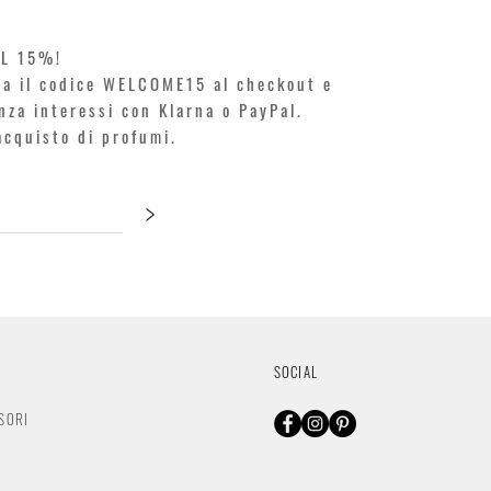
EL 15%!
ita il codice WELCOME15 al checkout e
enza interessi con Klarna o PayPal.
'acquisto di profumi.
>
SOCIAL
SORI
O