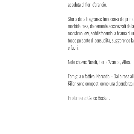
assoluta di fiori d'arancio.
Storia della fragranza: l'innocenza del prim
morbida rosa, dolcemente accarezzati dalla 
marshmallow, soddisfacendo la brama di u
tocco pulsante di sensualità, suggerendo la 
e fuori.
Note chiave: Neroli, Fiori d'Arancio, Altea.
Famiglia olfattiva: Narcotici - Dalla rosa all
Kilian sono composti come una dipendenza 
Profumiere: Calice Becker.