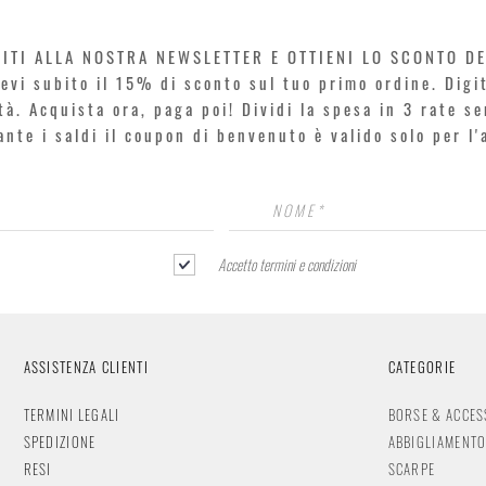
VITI ALLA NOSTRA NEWSLETTER E OTTIENI LO SCONTO D
icevi subito il 15% di sconto sul tuo primo ordine. Dig
rtà. Acquista ora, paga poi! Dividi la spesa in 3 rate s
rante i saldi il coupon di benvenuto è valido solo per l
Accetto termini e condizioni
ASSISTENZA CLIENTI
CATEGORIE
TERMINI LEGALI
BORSE & ACCES
SPEDIZIONE
ABBIGLIAMENT
RESI
SCARPE