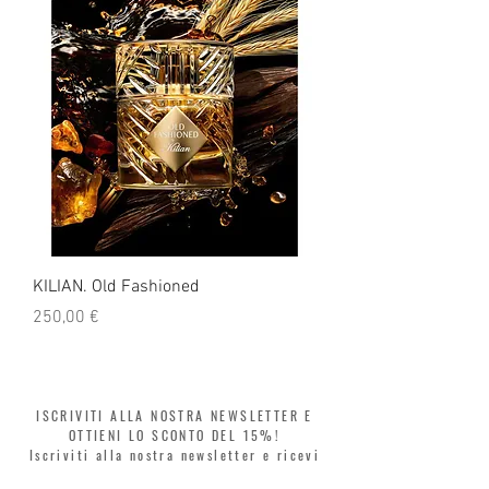
KILIAN. Old Fashioned
KILIAN. Angels' Share 
Prezzo
Prezzo
250,00 €
250,00 €
ISCRIVITI ALLA NOSTRA NEWSLETTER E
OTTIENI LO SCONTO DEL 15%!
Iscriviti alla nostra newsletter e ricevi
subito il 15% di sconto sul tuo primo