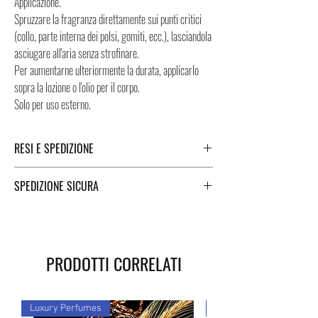
Applicazione.
Spruzzare la fragranza direttamente sui punti critici
(collo, parte interna dei polsi, gomiti, ecc.), lasciandola
asciugare all'aria senza strofinare.
Per aumentarne ulteriormente la durata, applicarlo
sopra la lozione o l'olio per il corpo.
Solo per uso esterno.
RESI E SPEDIZIONE
Puoi trovare tutte le informazioni che riguardano i
SPEDIZIONE SICURA
Resi e la Spedizione cliccando i tasti a fondo pagina.
Spedizioni sicure in Italia e all'estero. Per una
spedizione veloce e sicura, Negozi Montorsi Modena si
affida a due specialisti nelle spedizioni nazionali e
PRODOTTI CORRELATI
internazionali come DHL e FEDEX. Dopo l'acquisto, ti
verrà fornito un numero di tracciamento attraverso il
quale potrai monitorare lo stato della tua spedizione.
Luxury Perfumes
Luxury Perfumes
Potete contare su di noi!