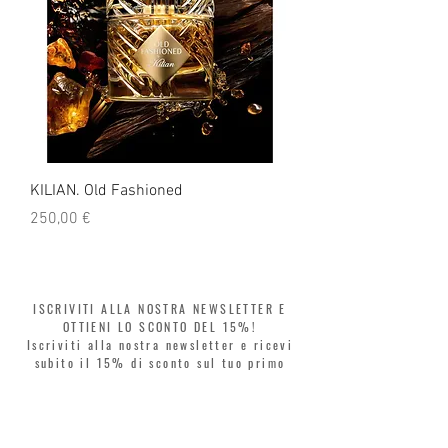
KILIAN. Old Fashioned
KILIAN. Angels' Share 
Prezzo
Prezzo
250,00 €
250,00 €
ISCRIVITI ALLA NOSTRA NEWSLETTER E
OTTIENI LO SCONTO DEL 15%!
Iscriviti alla nostra newsletter e ricevi
subito il 15% di sconto sul tuo primo
ordine. Digita il codice WELCOME15 al
checkout e rinnova il tuo stile in tutta
libertà. Acquista ora, paga poi! Dividi la
spesa in 3 rate senza interessi con Klarna