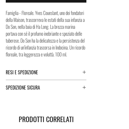
Famiglia - Floreale. Yves Coueslant, uno dei fondatori
della Maison, trascorreva le estati della sua infanzia a
Do Son, nella baia di Ha Long. La brezza marina
portava con sé il profumo inebriante e speziato delle
tuberose. Do Son ha la delicatezza e la persistenza del
ricordo di un’infanzia trascorsa in Indocina. Un ricordo
floreale, tra leggerezza e voluttà. 100 ml.
RESI E SPEDIZIONE
Puoi trovare tutte le informazioni che riguardano i
SPEDIZIONE SICURA
Resi e la Spedizione cliccando i tasti a fondo pagina.
Spedizione sicura in Italia e all’estero. Per una
spedizione veloce e sicura, i Negozi Montorsi Modena
si affidano a due specialisti nelle spedizioni nazionali e
PRODOTTI CORRELATI
internazionali come DHL e FEDEX. Successivamente
all’acquisto vi sarà fornito un numero di tracciamento