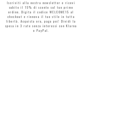
Iscriviti alla nostra newsletter e ricevi
subito il 15% di sconto sul tuo primo
ordine. Digita il codice WELCOME15 al
checkout e rinnova il tuo stile in tutta
libertà. Acquista ora, paga poi! Dividi la
spesa in 3 rate senza interessi con Klarna
o PayPal.
Gentili clienti, durante i saldi il coupon
di benvenuto è valido solo per l'acquisto
di profumi.
>
Accetto termini e condizioni
MONTORSI GIORGIO S.R.L.
VIA EMILIA CENTRO 87
41121 MODENA
TEL. +39 059 211321
INFO@MONTORSIMODENA.COM