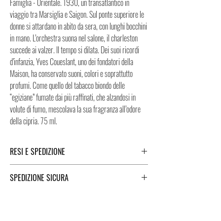
Famiglia - Orientale. 1930, un transatlantico in
viaggio tra Marsiglia e Saigon. Sul ponte superiore le
donne si attardano in abito da sera, con lunghi bocchini
in mano. L’orchestra suona nel salone, il charleston
succede ai valzer. Il tempo si dilata. Dei suoi ricordi
d’infanzia, Yves Coueslant, uno dei fondatori della
Maison, ha conservato suoni, colori e soprattutto
profumi. Come quello del tabacco biondo delle
“egiziane” fumate dai più raffinati, che alzandosi in
volute di fumo, mescolava la sua fragranza all’odore
della cipria. 75 ml.
RESI E SPEDIZIONE
Puoi trovare tutte le informazioni che riguardano i
SPEDIZIONE SICURA
Resi e la Spedizione cliccando i tasti a fondo pagina.
Spedizione sicura in Italia e all’estero. Per una
spedizione veloce e sicura, i Negozi Montorsi Modena
si affidano a due specialisti nelle spedizioni nazionali e