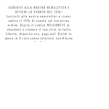
ISCRIVITI ALLA NOSTRA NEWSLETTER E
OTTIENI LO SCONTO DEL 15%!
Iscriviti alla nostra newsletter e ricevi
subito il 15% di sconto sul tuo primo
ordine. Digita il codice WELCOME15 al
checkout e rinnova il tuo stile in tutta
libertà. Acquista ora, paga poi! Dividi la
spesa in 3 rate senza interessi con Klarna
o PayPal.
Gentili clienti, durante i saldi il coupon
di benvenuto è valido solo per l'acquisto
di profumi.
>
Accetto termini e condizioni
MONTORSI GIORGIO S.R.L.
VIA EMILIA CENTRO 87