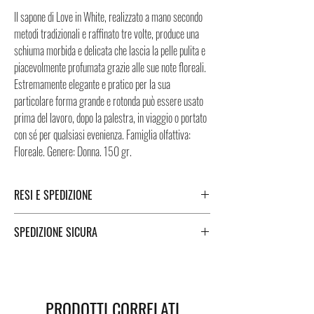
Il sapone di Love in White, realizzato a mano secondo
metodi tradizionali e raffinato tre volte, produce una
schiuma morbida e delicata che lascia la pelle pulita e
piacevolmente profumata grazie alle sue note floreali.
Estremamente elegante e pratico per la sua
particolare forma grande e rotonda può essere usato
prima del lavoro, dopo la palestra, in viaggio o portato
con sé per qualsiasi evenienza. Famiglia olfattiva:
Floreale. Genere: Donna. 150 gr.
RESI E SPEDIZIONE
Puoi trovare tutte le informazioni che riguardano i
SPEDIZIONE SICURA
Resi e la Spedizione cliccando i tasti a fondo pagina.
Spedizione sicura in Italia e all’estero. Per una
spedizione veloce e sicura, i Negozi Montorsi Modena
si affidano a due specialisti nelle spedizioni nazionali e
PRODOTTI CORRELATI
internazionali come DHL e FEDEX. Successivamente