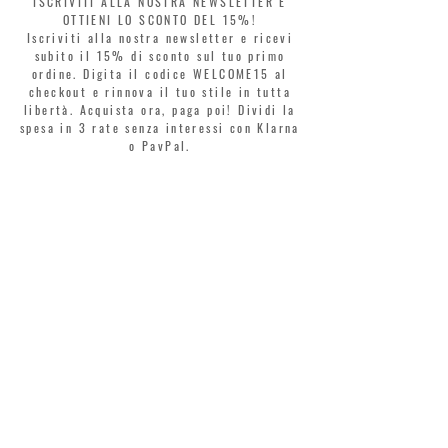
ISCRIVITI ALLA NOSTRA NEWSLETTER E
OTTIENI LO SCONTO DEL 15%!
Iscriviti alla nostra newsletter e ricevi
subito il 15% di sconto sul tuo primo
ordine. Digita il codice WELCOME15 al
checkout e rinnova il tuo stile in tutta
libertà. Acquista ora, paga poi! Dividi la
spesa in 3 rate senza interessi con Klarna
o PayPal.
Gentili clienti, durante i saldi il coupon
di benvenuto è valido solo per l'acquisto
di profumi.
>
Accetto termini e condizioni
MONTORSI GIORGIO S.R.L.
VIA EMILIA CENTRO 87
41121 MODENA