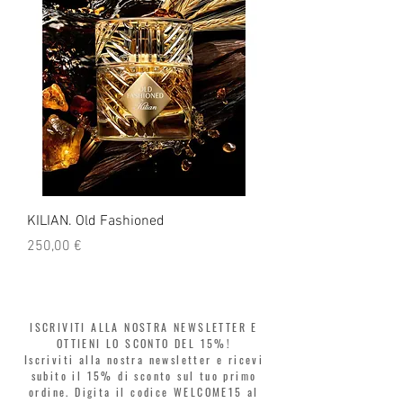
KILIAN. Old Fashioned
KILIAN. Angels' Share 
Prezzo
Prezzo
250,00 €
250,00 €
ISCRIVITI ALLA NOSTRA NEWSLETTER E
OTTIENI LO SCONTO DEL 15%!
Iscriviti alla nostra newsletter e ricevi
subito il 15% di sconto sul tuo primo
ordine. Digita il codice WELCOME15 al