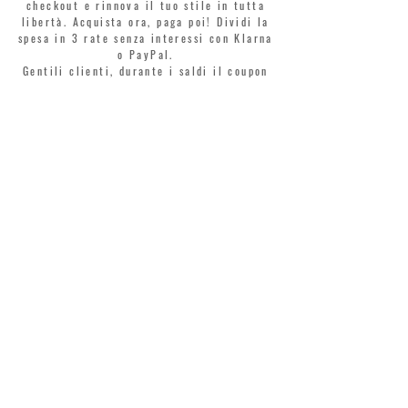
checkout e rinnova il tuo stile in tutta
libertà. Acquista ora, paga poi! Dividi la
spesa in 3 rate senza interessi con Klarna
o PayPal.
Gentili clienti, durante i saldi il coupon
di benvenuto è valido solo per l'acquisto
di profumi.
>
Accetto termini e condizioni
MONTORSI GIORGIO S.R.L.
VIA EMILIA CENTRO 87
41121 MODENA
TEL. +39 059 211321
INFO@MONTORSIMODENA.COM
ASSISTENZA CLIENTI