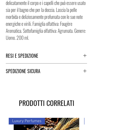
delicatamente il corpo e i capelli che può essere usato
sia per il bagno che per la doccia. Lascia la pelle
morbida e deliziosamente profumata con le sue note
energiche e virili. Famiglia olfattiva: Fougère
Aromatica. Sottofamiglia olfattiva: Agrumata. Genere:
Uomo. 200 ml.
RESI E SPEDIZIONE
Puoi trovare tutte le informazioni che riguardano i
SPEDIZIONE SICURA
Resi e la Spedizione cliccando i tasti a fondo pagina.
Spedizione sicura in Italia e all’estero. Per una
spedizione veloce e sicura, i Negozi Montorsi Modena
si affidano a due specialisti nelle spedizioni nazionali e
PRODOTTI CORRELATI
internazionali come DHL e FEDEX. Successivamente
all’acquisto vi sarà fornito un numero di tracciamento
grazie al quale potrete monitorare lo stato della vostra
Luxury Perfumes
Luxury Perfumes
spedizione. Puoi contare su di noi!