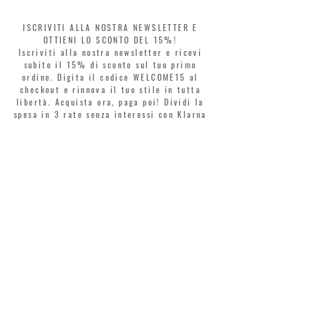
ISCRIVITI ALLA NOSTRA NEWSLETTER E
OTTIENI LO SCONTO DEL 15%!
Iscriviti alla nostra newsletter e ricevi
subito il 15% di sconto sul tuo primo
ordine. Digita il codice WELCOME15 al
checkout e rinnova il tuo stile in tutta
libertà. Acquista ora, paga poi! Dividi la
spesa in 3 rate senza interessi con Klarna
o PayPal.
Gentili clienti, durante i saldi il coupon
di benvenuto è valido solo per l'acquisto
di profumi.
>
Accetto termini e condizioni
MONTORSI GIORGIO S.R.L.