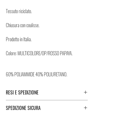
Tessuto riciclato.
Chiusura con coulisse.
Prodotto in Italia.
Colore: MULTICOLORE/OP/ROSSO PAPAYA.
60% POLIAMMIDE 40% POLIURETANO.
RESI E SPEDIZIONE
Puoi trovare tutte le informazioni che riguardano i
SPEDIZIONE SICURA
Resi e la Spedizione cliccando i tasti a fondo pagina.
Spedizioni sicure in Italia e all'estero. Per una
spedizione veloce e sicura, Negozi Montorsi Modena si