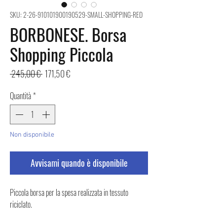
SKU: 2-26-910101900190529-SMALL-SHOPPING-RED
BORBONESE. Borsa
Shopping Piccola
Prezzo
Prezzo
 245,00 € 
171,50 €
regolare
scontato
Quantità
*
Non disponibile
Avvisami quando è disponibile
Piccola borsa per la spesa realizzata in tessuto
riciclato.