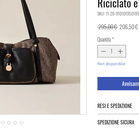
Riciclato e
SKU: 11-26-91010195018
Prezzo
 295,00 € 
206,50 €
regolare
Quantità
*
Non disponibile
Avvisami
RESI E SPEDIZIONE
Puoi trovare tutte le infor
SPEDIZIONE SICURA
Spedizione cliccando i tast
Spedizioni sicure in Italia