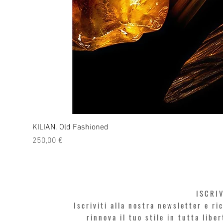
KILIAN. Old Fashioned
Prezzo
250,00 €
ISCRI
Iscriviti alla nostra newsletter e r
rinnova il tuo stile in tutta libe