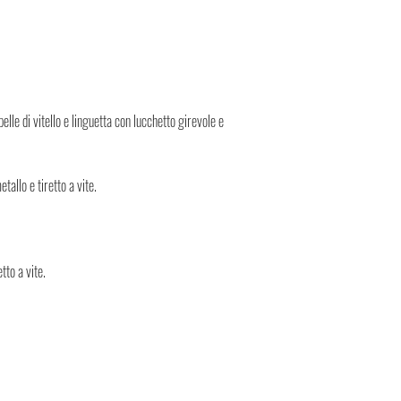
sicura, Negozi Montorsi Mo
spedizioni nazionali e in
l'acquisto, ti verrà fornit
quale potrai monitorare lo 
Puoi contare su di noi!
pelle di vitello e linguetta con lucchetto girevole e
allo e tiretto a vite.
tto a vite.