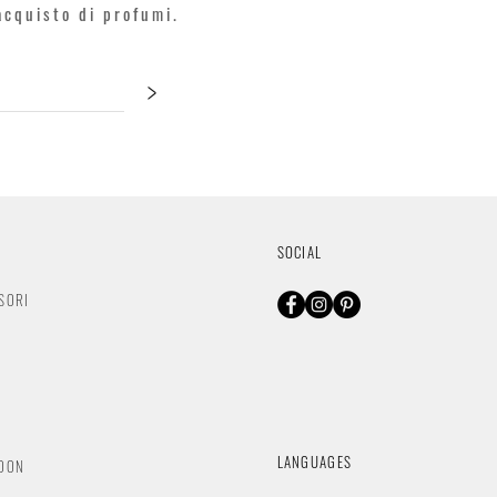
'acquisto di profumi.
>
SOCIAL
SORI
O
LANGUAGES
NDON