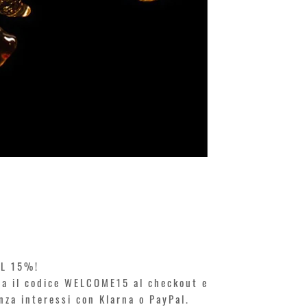
KILIAN. A
Prezzo
250,00 €
EL 15%!
ita il codice WELCOME15 al checkout e
enza interessi con Klarna o PayPal.