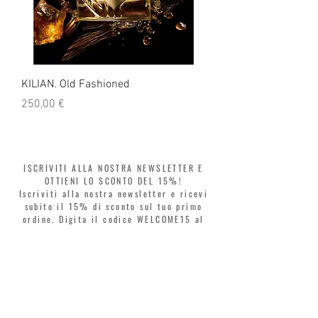
KILIAN. Old Fashioned
KILIAN. Angels' Share 
Prezzo
Prezzo
250,00 €
250,00 €
ISCRIVITI ALLA NOSTRA NEWSLETTER E
OTTIENI LO SCONTO DEL 15%!
Iscriviti alla nostra newsletter e ricevi
subito il 15% di sconto sul tuo primo
ordine. Digita il codice WELCOME15 al
checkout e rinnova il tuo stile in tutta
libertà. Acquista ora, paga poi! Dividi la
spesa in 3 rate senza interessi con Klarna
o PayPal.
Gentili clienti, durante i saldi il coupon
di benvenuto è valido solo per l'acquisto
di profumi.