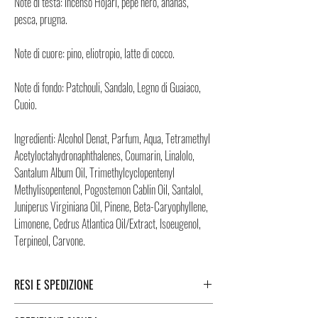
Note di testa: incenso Hojari, pepe nero, ananas,
pesca, prugna.
Note di cuore: pino, eliotropio, latte di cocco.
Note di fondo: Patchouli, Sandalo, Legno di Guaiaco,
Cuoio.
Ingredienti: Alcohol Denat, Parfum, Aqua, Tetramethyl
Acetyloctahydronaphthalenes, Coumarin, Linalolo,
Santalum Album Oil, Trimethylcyclopentenyl
Methylisopentenol, Pogostemon Cablin Oil, Santalol,
Juniperus Virginiana Oil, Pinene, Beta-Caryophyllene,
Limonene, Cedrus Atlantica Oil/Extract, Isoeugenol,
Terpineol, Carvone.
RESI E SPEDIZIONE
Puoi trovare tutte le informazioni che riguardano i