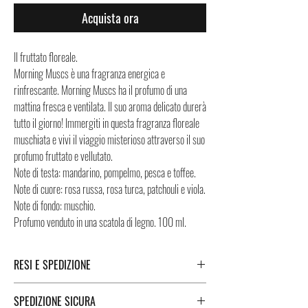
Acquista ora
Il fruttato floreale.
Morning Muscs è una fragranza energica e
rinfrescante. Morning Muscs ha il profumo di una
mattina fresca e ventilata. Il suo aroma delicato durerà
tutto il giorno! Immergiti in questa fragranza floreale
muschiata e vivi il viaggio misterioso attraverso il suo
profumo fruttato e vellutato.
Note di testa: mandarino, pompelmo, pesca e toffee.
Note di cuore: rosa russa, rosa turca, patchouli e viola.
Note di fondo: muschio.
Profumo venduto in una scatola di legno. 100 ml.
RESI E SPEDIZIONE
Puoi trovare tutte le informazioni che riguardano i
SPEDIZIONE SICURA
Resi e la Spedizione cliccando i tasti a fondo pagina.