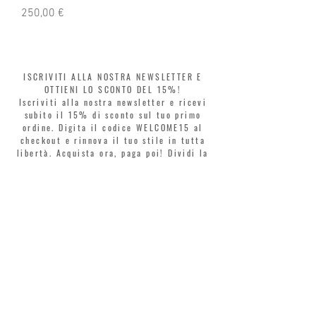
Prezzo
Prezzo
250,00 €
250,00 €
ISCRIVITI ALLA NOSTRA NEWSLETTER E
OTTIENI LO SCONTO DEL 15%!
Iscriviti alla nostra newsletter e ricevi
subito il 15% di sconto sul tuo primo
ordine. Digita il codice WELCOME15 al
checkout e rinnova il tuo stile in tutta
libertà. Acquista ora, paga poi! Dividi la
spesa in 3 rate senza interessi con Klarna
o PayPal.
Gentili clienti, durante i saldi il coupon
di benvenuto è valido solo per l'acquisto
di profumi.
>
Accetto termini e condizioni