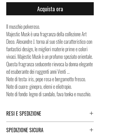
Acquista ora
Il muschio polveroso.
Majestic Musk è una fragranza della collezione Art
Deco. Alexandre J. torna al suo stile caratteristico con
fantastici design, le migliori materie prime e colori
vivaci. Majestic Musk è un profumo speziato orientale.
Questa fragranza seducente rievoca la donna elegante
ed esuberante dei ruggenti anni Venti ...
Note di testa: iris, pepe rosa e bergamotto fresco.
Note di cuore: ginepro, elemi e eliotropio.
Note di fondo: legno di sandalo, fava tonka e muschio.
RESI E SPEDIZIONE
Puoi trovare tutte le informazioni che riguardano i
SPEDIZIONE SICURA
Resi e la Spedizione cliccando i tasti a fondo pagina.