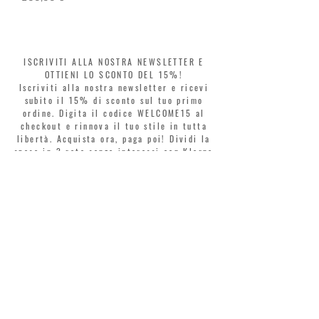
ISCRIVITI ALLA NOSTRA NEWSLETTER E
OTTIENI LO SCONTO DEL 15%!
Iscriviti alla nostra newsletter e ricevi
subito il 15% di sconto sul tuo primo
ordine. Digita il codice WELCOME15 al
checkout e rinnova il tuo stile in tutta
libertà. Acquista ora, paga poi! Dividi la
spesa in 3 rate senza interessi con Klarna
o PayPal.
Gentili clienti, durante i saldi il coupon
di benvenuto è valido solo per l'acquisto
di profumi.
>
Accetto termini e condizioni