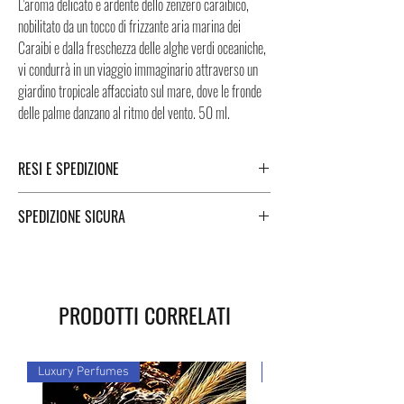
L’aroma delicato e ardente dello zenzero caraibico,
nobilitato da un tocco di frizzante aria marina dei
Caraibi e dalla freschezza delle alghe verdi oceaniche,
vi condurrà in un viaggio immaginario attraverso un
giardino tropicale affacciato sul mare, dove le fronde
delle palme danzano al ritmo del vento. 50 ml.
RESI E SPEDIZIONE
Puoi trovare tutte le informazioni che riguardano i
SPEDIZIONE SICURA
Resi e la Spedizione cliccando i tasti a fondo pagina.
Spedizione sicura in Italia e all’estero. Per una
spedizione veloce e sicura, i Negozi Montorsi Modena
si affidano a due specialisti nelle spedizioni nazionali e
PRODOTTI CORRELATI
internazionali come DHL e FEDEX. Successivamente
all’acquisto vi sarà fornito un numero di tracciamento
grazie al quale potrete monitorare lo stato della vostra
Luxury Perfumes
Luxury Perfumes
spedizione. Puoi contare su di noi!