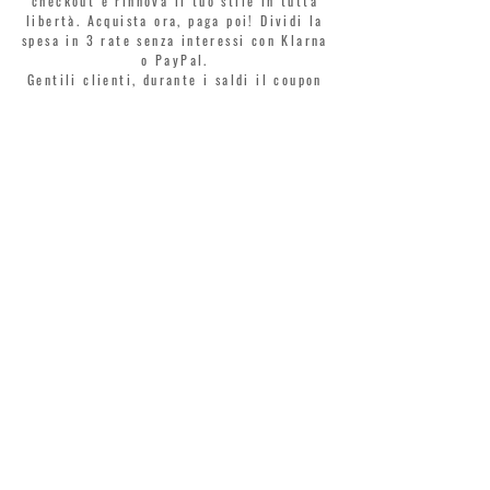
checkout e rinnova il tuo stile in tutta
libertà. Acquista ora, paga poi! Dividi la
spesa in 3 rate senza interessi con Klarna
o PayPal.
Gentili clienti, durante i saldi il coupon
di benvenuto è valido solo per l'acquisto
di profumi.
>
Accetto termini e condizioni
MONTORSI GIORGIO S.R.L.
VIA EMILIA CENTRO 87
41121 MODENA
TEL. +39 059 211321
INFO@MONTORSIMODENA.COM
ASSISTENZA CLIENTI