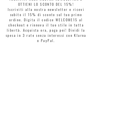
OTTIENI LO SCONTO DEL 15%!
Iscriviti alla nostra newsletter e ricevi
subito il 15% di sconto sul tuo primo
ordine. Digita il codice WELCOME15 al
checkout e rinnova il tuo stile in tutta
libertà. Acquista ora, paga poi! Dividi la
spesa in 3 rate senza interessi con Klarna
o PayPal.
Gentili clienti, durante i saldi il coupon
di benvenuto è valido solo per l'acquisto
di profumi.
>
Accetto termini e condizioni
MONTORSI GIORGIO S.R.L.
VIA EMILIA CENTRO 87
41121 MODENA
TEL. +39 059 211321