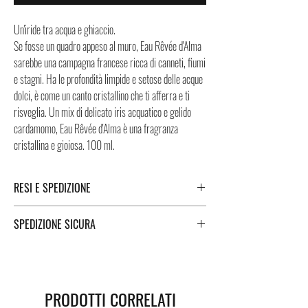
Un'iride tra acqua e ghiaccio.
Se fosse un quadro appeso al muro, Eau Rêvée d'Alma
sarebbe una campagna francese ricca di canneti, fiumi
e stagni. Ha le profondità limpide e setose delle acque
dolci, è come un canto cristallino che ti afferra e ti
risveglia. Un mix di delicato iris acquatico e gelido
cardamomo, Eau Rêvée d'Alma è una fragranza
cristallina e gioiosa. 100 ml.
RESI E SPEDIZIONE
Puoi trovare tutte le informazioni che riguardano i
SPEDIZIONE SICURA
Resi e la Spedizione cliccando i tasti a fondo pagina.
Spedizioni sicure in Italia e all'estero. Per una
spedizione veloce e sicura, Negozi Montorsi Modena si
affida a due specialisti nelle spedizioni nazionali e
PRODOTTI CORRELATI
internazionali come DHL e FEDEX. Dopo l'acquisto, ti