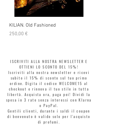
KILIAN. Old Fashioned
KILIAN. Angels' Share 
Prezzo
Prezzo
250,00 €
250,00 €
ISCRIVITI ALLA NOSTRA NEWSLETTER E
OTTIENI LO SCONTO DEL 15%!
Iscriviti alla nostra newsletter e ricevi
subito il 15% di sconto sul tuo primo
ordine. Digita il codice WELCOME15 al
checkout e rinnova il tuo stile in tutta
libertà. Acquista ora, paga poi! Dividi la
spesa in 3 rate senza interessi con Klarna
o PayPal.
Gentili clienti, durante i saldi il coupon
di benvenuto è valido solo per l'acquisto
di profumi.