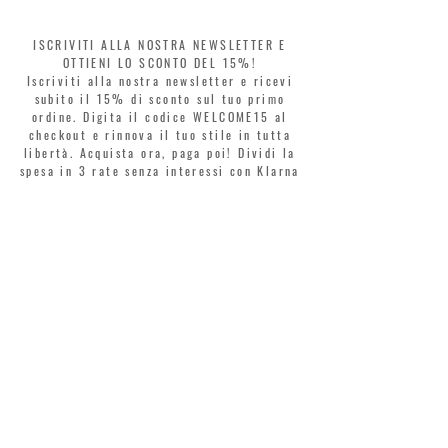
ISCRIVITI ALLA NOSTRA NEWSLETTER E
OTTIENI LO SCONTO DEL 15%!
Iscriviti alla nostra newsletter e ricevi
subito il 15% di sconto sul tuo primo
ordine. Digita il codice WELCOME15 al
checkout e rinnova il tuo stile in tutta
libertà. Acquista ora, paga poi! Dividi la
spesa in 3 rate senza interessi con Klarna
o PayPal.
Gentili clienti, durante i saldi il coupon
di benvenuto è valido solo per l'acquisto
di profumi.
>
Accetto termini e condizioni
MONTORSI GIORGIO S.R.L.