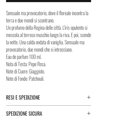
Sensuale ma provocatorio, dove il floreale incontra la
terra e due mondi si scontrano.
Un profumo della Regina delle città. L’iris opulento si
mescola al terroso muschio lungo la riva. E poi, scende
la notte. Una calda ondata di vaniglia. Sensuale ma
provocatorio, due mondi che si intrecciano.
Eau de parfum 100 ml.
Nota di Testa: Pepe Rosa.
Note di Cuore: Giaggiolo.
Note di Fondo: Patchouli.
RESI E SPEDIZIONE
Puoi trovare tutte le informazioni che riguardano i
SPEDIZIONE SICURA
Resi e la Spedizione cliccando i tasti a fondo pagina.
Spedizione sicura in Italia e all’estero. Per una
spedizione veloce e sicura, i Negozi Montorsi Modena