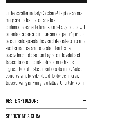
Un bel caratterino Lady Constance! Le piace ancora
mangiare i dolcetti al caramello e
contemporaneamente fumarsi un bel sigaro turco … Il
pimento si accorda con il cardamomo per un'apertura
palesemente speziata che viene bilanciata da una nota
zuccherina di caramello salato. Il fondo si fa
piacevolmente denso e androgino con le volute del
tabacco biondo circondate di note muschiate e
legnose. Note di testa: pimento, cardamomo. Note di
cuore: caramello, sale. Note di fondo: cashmeran,
tabacco, vaniglia. Famiglia olfattiva: Orientale. 75 ml.
RESI E SPEDIZIONE
Puoi trovare tutte le informazioni che riguardano i
SPEDIZIONE SICURA
Resi e la Spedizione cliccando i tasti a fondo pagina.
Spedizione sicura in Italia e all’estero. Per una