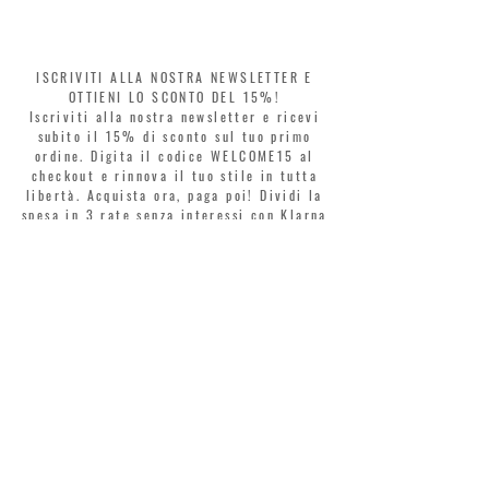
ISCRIVITI ALLA NOSTRA NEWSLETTER E
OTTIENI LO SCONTO DEL 15%!
Iscriviti alla nostra newsletter e ricevi
subito il 15% di sconto sul tuo primo
ordine. Digita il codice WELCOME15 al
checkout e rinnova il tuo stile in tutta
libertà. Acquista ora, paga poi! Dividi la
spesa in 3 rate senza interessi con Klarna
o PayPal.
Gentili clienti, durante i saldi il coupon
di benvenuto è valido solo per l'acquisto
di profumi.
>
Accetto termini e condizioni
MONTORSI GIORGIO S.R.L.