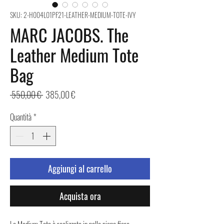
SKU: 2-H004L01PF21-LEATHER-MEDIUM-TOTE-IVY
MARC JACOBS. The
Leather Medium Tote
Bag
Prezzo
Prezzo
 550,00 € 
385,00 €
regolare
scontato
Quantità
*
Aggiungi al carrello
Acquista ora