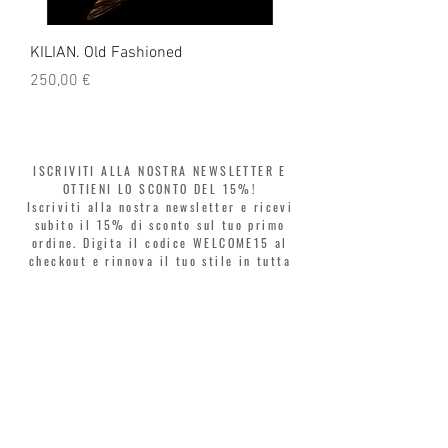
KILIAN. Old Fashioned
KILIAN. Angels' Share 
Prezzo
Prezzo
250,00 €
250,00 €
ISCRIVITI ALLA NOSTRA NEWSLETTER E
OTTIENI LO SCONTO DEL 15%!
Iscriviti alla nostra newsletter e ricevi
subito il 15% di sconto sul tuo primo
ordine. Digita il codice WELCOME15 al
checkout e rinnova il tuo stile in tutta
libertà. Acquista ora, paga poi! Dividi la
spesa in 3 rate senza interessi con Klarna
o PayPal.
Gentili clienti, durante i saldi il coupon
di benvenuto è valido solo per l'acquisto
di profumi.
>