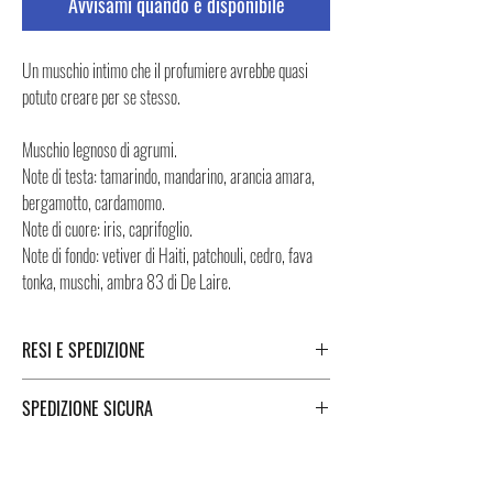
Avvisami quando è disponibile
Un muschio intimo che il profumiere avrebbe quasi
potuto creare per se stesso.
Muschio legnoso di agrumi.
Note di testa: tamarindo, mandarino, arancia amara,
bergamotto, cardamomo.
Note di cuore: iris, caprifoglio.
Note di fondo: vetiver di Haiti, patchouli, cedro, fava
tonka, muschi, ambra 83 di De Laire.
RESI E SPEDIZIONE
Puoi trovare tutte le informazioni che riguardano i
SPEDIZIONE SICURA
Resi e la Spedizione cliccando i tasti a fondo pagina.
Spedizione sicura in Italia e all’estero. Per una
spedizione veloce e sicura, i Negozi Montorsi Modena