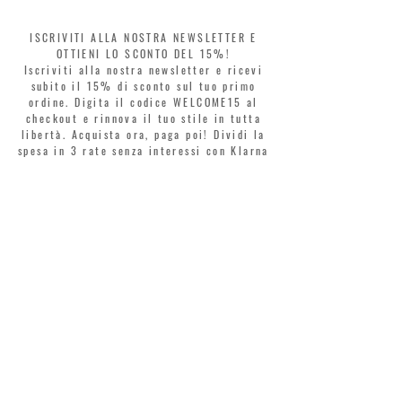
ISCRIVITI ALLA NOSTRA NEWSLETTER E
OTTIENI LO SCONTO DEL 15%!
Iscriviti alla nostra newsletter e ricevi
subito il 15% di sconto sul tuo primo
ordine. Digita il codice WELCOME15 al
checkout e rinnova il tuo stile in tutta
libertà. Acquista ora, paga poi! Dividi la
spesa in 3 rate senza interessi con Klarna
o PayPal.
Gentili clienti, durante i saldi il coupon
di benvenuto è valido solo per l'acquisto
di profumi.
>
Accetto termini e condizioni
MONTORSI GIORGIO S.R.L.