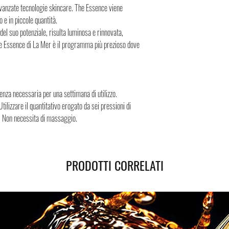
Spedizione sicura in Italia
vanzate tecnologie skincare. The Essence viene
sicura, i Negozi Montorsi 
e in piccole quantità.
spedizioni nazionali e int
el suo potenziale, risulta luminosa e rinnovata,
Successivamente all’acqui
The Essence di La Mer è il programma più prezioso dove
tracciamento grazie al qua
spedizione. Puoi contare su
enza necessaria per una settimana di utilizzo.
Utilizzare il quantitativo erogato da sei pressioni di
te. Non necessita di massaggio.
PRODOTTI CORRELATI