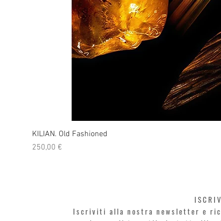
KILIAN. Old Fashioned
Prezzo
250,00 €
ISCRI
Iscriviti alla nostra newsletter e r