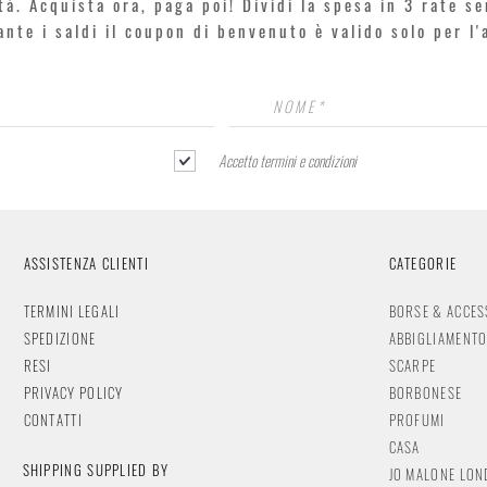
rtà. Acquista ora, paga poi! Dividi la spesa in 3 rate s
rante i saldi il coupon di benvenuto è valido solo per l
Accetto termini e condizioni
ASSISTENZA CLIENTI
CATEGORIE
TERMINI LEGALI
BORSE & ACCES
SPEDIZIONE
ABBIGLIAMENT
RESI
SCARPE
PRIVACY POLICY
BORBONESE
CONTATTI
PROFUMI
CASA
SHIPPING SUPPLIED BY
JO MALONE LO