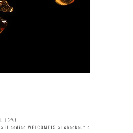
KILIAN. A
Prezzo
250,00 €
EL 15%!
ita il codice WELCOME15 al checkout e