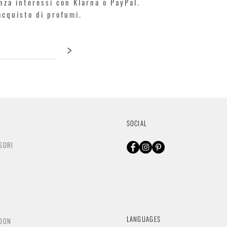
enza interessi con Klarna o PayPal.
'acquisto di profumi.
>
SOCIAL
SORI
O
LANGUAGES
NDON