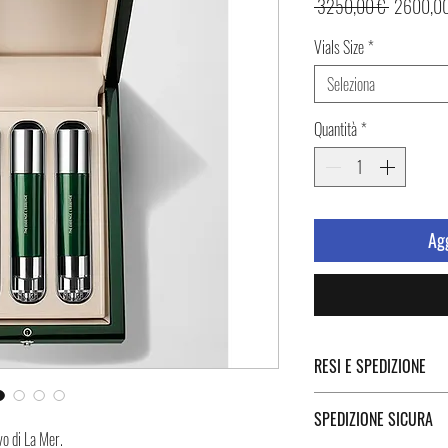
Prezzo
 3250,00 € 
2600,00
regolare
Vials Size
*
Seleziona
Quantità
*
Agg
RESI E SPEDIZIONE
Puoi trovare tutte le infor
SPEDIZIONE SICURA
Spedizione cliccando i tast
vo di La Mer.