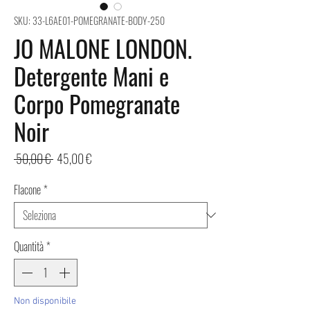
SKU: 33-L6AE01-POMEGRANATE-BODY-250
JO MALONE LONDON.
Detergente Mani e
Corpo Pomegranate
Noir
Prezzo
Prezzo
 50,00 € 
45,00 €
regolare
scontato
Flacone
*
Quantità
*
Non disponibile