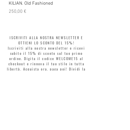
KILIAN. Old Fashioned
KILIAN. Angels' Share 
Prezzo
Prezzo
250,00 €
250,00 €
ISCRIVITI ALLA NOSTRA NEWSLETTER E
OTTIENI LO SCONTO DEL 15%!
Iscriviti alla nostra newsletter e ricevi
subito il 15% di sconto sul tuo primo
ordine. Digita il codice WELCOME15 al
checkout e rinnova il tuo stile in tutta
libertà. Acquista ora, paga poi! Dividi la
spesa in 3 rate senza interessi con Klarna
o PayPal.
Gentili clienti, durante i saldi il coupon
di benvenuto è valido solo per l'acquisto
di profumi.
>
Accetto termini e condizioni