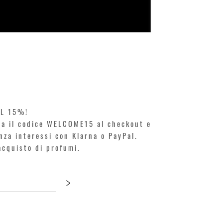
KILIAN. A
Prezzo
250,00 €
EL 15%!
ita il codice WELCOME15 al checkout e
enza interessi con Klarna o PayPal.
'acquisto di profumi.
>