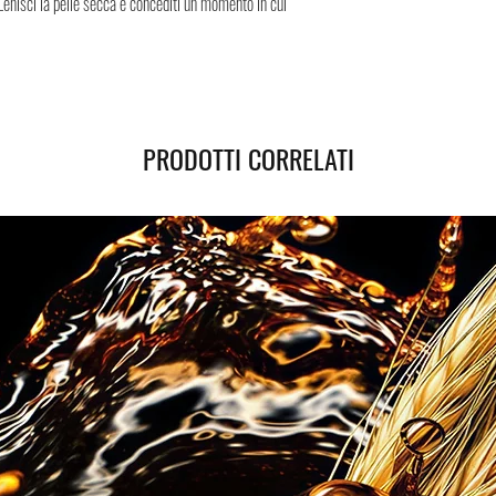
Lenisci la pelle secca e concediti un momento in cui
sicura, i Negozi Montorsi 
spedizioni nazionali e int
Successivamente all’acquis
tracciamento grazie al qua
spedizione. Puoi contare su
PRODOTTI CORRELATI