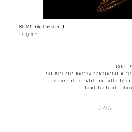
KILIAN. Old Fashioned
Prezzo
250,00 €
ISCRI
Iscriviti alla nostra newsletter e r
rinnova il tuo stile in tutta libe
Gentili clienti, du