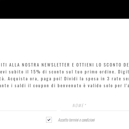
Vista rapida
VITI ALLA NOSTRA NEWSLETTER E OTTIENI LO SCONTO D
icevi subito il 15% di sconto sul tuo primo ordine. Dig
rtà. Acquista ora, paga poi! Dividi la spesa in 3 rate s
rante i saldi il coupon di benvenuto è valido solo per l
Accetto termini e condizioni