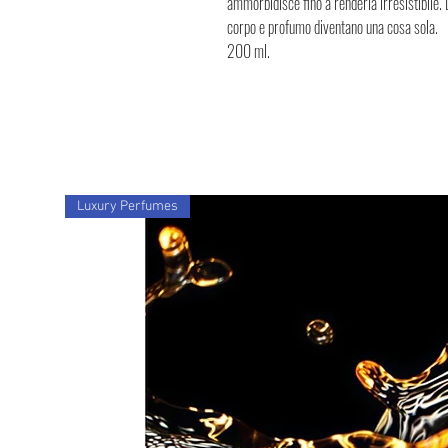
ammorbidisce fino a renderla irresistibile. 
corpo e profumo diventano una cosa sola.
200 ml.
Luxury Perfumes