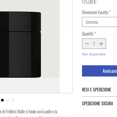
Prezzo
175,00 €
Dimensioni Vasetto
*
Seleziona
Quantità
*
Non disponibile
Avvisami
RESI E SPEDIZIONE
Puoi trovare tutte le infor
SPEDIZIONE SICURA
Spedizione cliccando i tast
 di Frédéric Malle si fonde con la pelle e la
Spedizione sicura in Italia