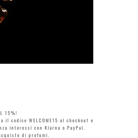
KILIAN. A
Prezzo
250,00 €
EL 15%!
ita il codice WELCOME15 al checkout e
enza interessi con Klarna o PayPal.
'acquisto di profumi.