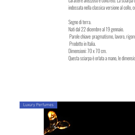
carattere altezzoso e concreto. La sciarpa
indossata nella classica versione al collo,
Segno di terra.
Nati dal 22 dicembre al 19 gennaio.
Parole chiave: pragmatismo, lavoro, rigor
Prodotto in Italia.
Dimensioni: 70 x 70 cm.
Questa sciarpa è orlata a mano, le dimensio
Luxury Perfumes