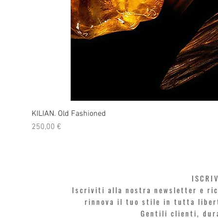
KILIAN. Old Fashioned
Prezzo
250,00 €
ISCRI
Iscriviti alla nostra newsletter e r
rinnova il tuo stile in tutta libe
Gentili clienti, du