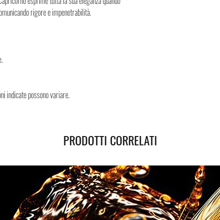
potrai monitorare lo stato 
 Capricorno esprime tutta la sua eleganza quando
Potete contare su di noi!
 comunicando rigore e impenetrabilità.
e.
ni indicate possono variare.
PRODOTTI CORRELATI