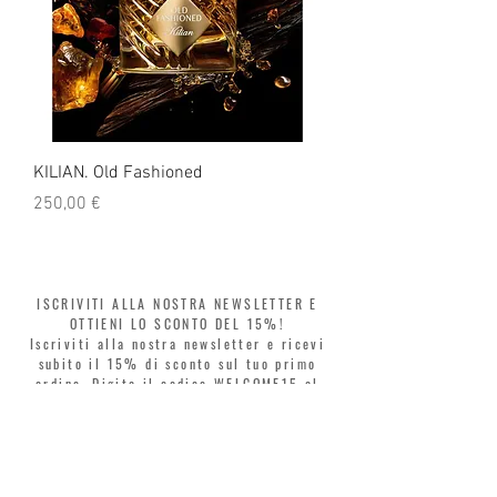
KILIAN. Old Fashioned
KILIAN. Angels' Share 
Prezzo
Prezzo
250,00 €
250,00 €
ISCRIVITI ALLA NOSTRA NEWSLETTER E
OTTIENI LO SCONTO DEL 15%!
Iscriviti alla nostra newsletter e ricevi
subito il 15% di sconto sul tuo primo
ordine. Digita il codice WELCOME15 al
checkout e rinnova il tuo stile in tutta
libertà. Acquista ora, paga poi! Dividi la
spesa in 3 rate senza interessi con Klarna
o PayPal.
Gentili clienti, durante i saldi il coupon