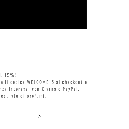
KILIAN. A
Prezzo
250,00 €
EL 15%!
ita il codice WELCOME15 al checkout e
enza interessi con Klarna o PayPal.
'acquisto di profumi.
>