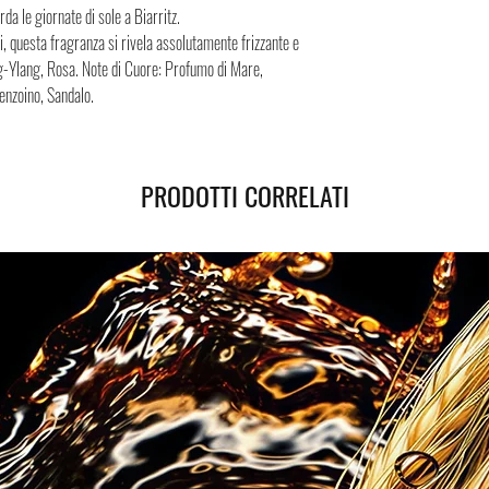
Spedizione sicura in Italia
da le giornate di sole a Biarritz.
sicura, i Negozi Montorsi 
ti, questa fragranza si rivela assolutamente frizzante e
spedizioni nazionali e int
g-Ylang, Rosa. Note di Cuore: Profumo di Mare,
Successivamente all’acqui
enzoino, Sandalo.
tracciamento grazie al qua
spedizione. Puoi contare su
PRODOTTI CORRELATI