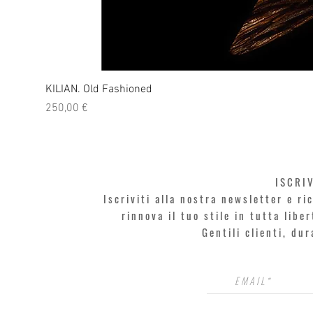
KILIAN. Old Fashioned
Prezzo
250,00 €
ISCRI
Iscriviti alla nostra newsletter e r
rinnova il tuo stile in tutta libe
Gentili clienti, du