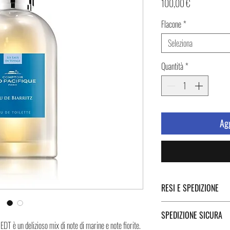
Prezzo
100,00 €
Flacone
*
Seleziona
Quantità
*
Agg
RESI E SPEDIZIONE
Puoi trovare tutte le infor
SPEDIZIONE SICURA
Spedizione cliccando i tast
DT è un delizioso mix di note di marine e note fiorite.