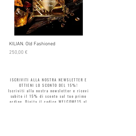
KILIAN. Old Fashioned
KILIAN. Angels' Share 
Prezzo
Prezzo
250,00 €
250,00 €
ISCRIVITI ALLA NOSTRA NEWSLETTER E
OTTIENI LO SCONTO DEL 15%!
Iscriviti alla nostra newsletter e ricevi
subito il 15% di sconto sul tuo primo
ordine. Digita il codice WELCOME15 al
checkout e rinnova il tuo stile in tutta
libertà. Acquista ora, paga poi! Dividi la
spesa in 3 rate senza interessi con Klarna
o PayPal.
Gentili clienti, durante i saldi il coupon
di benvenuto è valido solo per l'acquisto