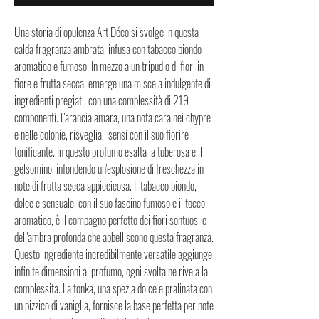
Una storia di opulenza Art Déco si svolge in questa
calda fragranza ambrata, infusa con tabacco biondo
aromatico e fumoso. In mezzo a un tripudio di fiori in
fiore e frutta secca, emerge una miscela indulgente di
ingredienti pregiati, con una complessità di 219
componenti. L'arancia amara, una nota cara nei chypre
e nelle colonie, risveglia i sensi con il suo fiorire
tonificante. In questo profumo esalta la tuberosa e il
gelsomino, infondendo un'esplosione di freschezza in
note di frutta secca appiccicosa. Il tabacco biondo,
dolce e sensuale, con il suo fascino fumoso e il tocco
aromatico, è il compagno perfetto dei fiori sontuosi e
dell'ambra profonda che abbelliscono questa fragranza.
Questo ingrediente incredibilmente versatile aggiunge
infinite dimensioni al profumo, ogni svolta ne rivela la
complessità. La tonka, una spezia dolce e pralinata con
un pizzico di vaniglia, fornisce la base perfetta per note