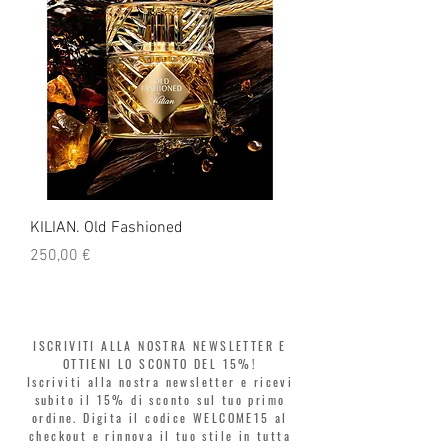
KILIAN. Old Fashioned
KILIAN. Angels' Share 
Prezzo
Prezzo
250,00 €
250,00 €
ISCRIVITI ALLA NOSTRA NEWSLETTER E
OTTIENI LO SCONTO DEL 15%!
Iscriviti alla nostra newsletter e ricevi
subito il 15% di sconto sul tuo primo
ordine. Digita il codice WELCOME15 al
checkout e rinnova il tuo stile in tutta