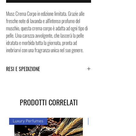
Musc Crema Corpo in edizione limitata. Grazie alle
fresche note di lavanda e all'intenso profumo del
muschio, questa crema corpo è adatta ad ogni tipo di
pelle. Una carezza avvolgente, che lascerà la pelle
idratata e morbida tutta la giornata, pronta ad
inebriarvi con una fragranza unica nel suo genere.
RESI E SPEDIZIONE
Puoi trovare tutte le informazioni che riguardano i
Resi e la Spedizione cliccando i tasti a fondo pagina.
PRODOTTI CORRELATI
Luxury Perfumes
Luxury Perfumes