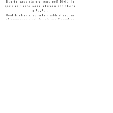
libertà. Acquista ora, paga poi! Dividi la
spesa in 3 rate senza interessi con Klarna
o PayPal.
Gentili clienti, durante i saldi il coupon
di benvenuto è valido solo per l'acquisto
di profumi.
>
Accetto termini e condizioni
MONTORSI GIORGIO S.R.L.
VIA EMILIA CENTRO 87
41121 MODENA
TEL. +39 059 211321
INFO@MONTORSIMODENA.COM
ASSISTENZA CLIENTI
TERMINI LEGALI