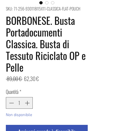
SKU: 71-256-930118I15X11-CLASSICA-FLAT-POUCH
BORBONESE. Busta
Portadocumenti
Classica. Busta di
Tessuto Riciclato OP e
Pelle
Prezzo
Prezzo
 89,00 € 
62,30 €
regolare
scontato
Quantità
*
Non disponibile