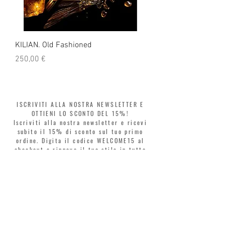
KILIAN. Old Fashioned
KILIAN. Angels' Share 
Prezzo
Prezzo
250,00 €
250,00 €
ISCRIVITI ALLA NOSTRA NEWSLETTER E
OTTIENI LO SCONTO DEL 15%!
Iscriviti alla nostra newsletter e ricevi
subito il 15% di sconto sul tuo primo
ordine. Digita il codice WELCOME15 al
checkout e rinnova il tuo stile in tutta
libertà. Acquista ora, paga poi! Dividi la
spesa in 3 rate senza interessi con Klarna
o PayPal.
Gentili clienti, durante i saldi il coupon
di benvenuto è valido solo per l'acquisto
di profumi.