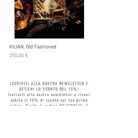
KILIAN. Old Fashioned
KILIAN. Angels' Share 
Prezzo
Prezzo
250,00 €
250,00 €
ISCRIVITI ALLA NOSTRA NEWSLETTER E
OTTIENI LO SCONTO DEL 15%!
Iscriviti alla nostra newsletter e ricevi
subito il 15% di sconto sul tuo primo
ordine. Digita il codice WELCOME15 al
checkout e rinnova il tuo stile in tutta
libertà. Acquista ora, paga poi! Dividi la
spesa in 3 rate senza interessi con Klarna
o PayPal.
Gentili clienti, durante i saldi il coupon