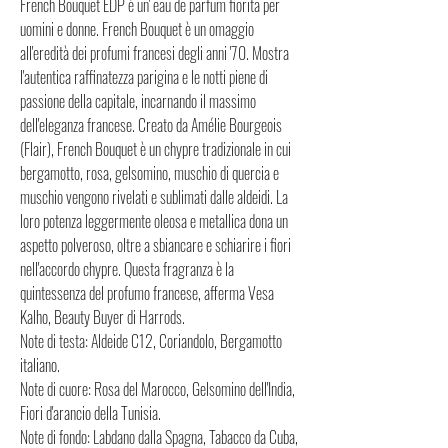
French Bouquet EDP è un' eau de parfum fiorita per
uomini e donne. French Bouquet è un omaggio
all'eredità dei profumi francesi degli anni '70. Mostra
l'autentica raffinatezza parigina e le notti piene di
passione della capitale, incarnando il massimo
dell'eleganza francese. Creato da Amélie Bourgeois
(Flair), French Bouquet è un chypre tradizionale in cui
bergamotto, rosa, gelsomino, muschio di quercia e
muschio vengono rivelati e sublimati dalle aldeidi. La
loro potenza leggermente oleosa e metallica dona un
aspetto polveroso, oltre a sbiancare e schiarire i fiori
nell'accordo chypre. Questa fragranza è la
quintessenza del profumo francese, afferma Vesa
Kalho, Beauty Buyer di Harrods.
Note di testa: Aldeide C12, Coriandolo, Bergamotto
italiano.
Note di cuore: Rosa del Marocco, Gelsomino dell'India,
Fiori d'arancio della Tunisia.
Note di fondo: Labdano dalla Spagna, Tabacco da Cuba,